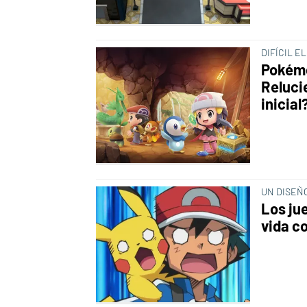
DIFÍCIL E
Pokémo
Reluci
inicial
UN DISEÑ
Los ju
vida c