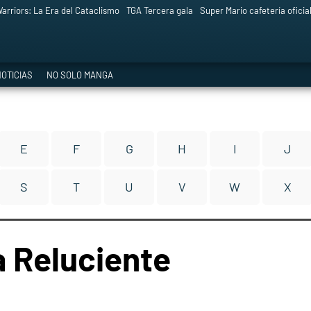
arriors: La Era del Cataclismo
TGA Tercera gala
Super Mario cafetería oficia
OTICIAS
NO SOLO MANGA
E
F
G
H
I
J
S
T
U
V
W
X
 Reluciente