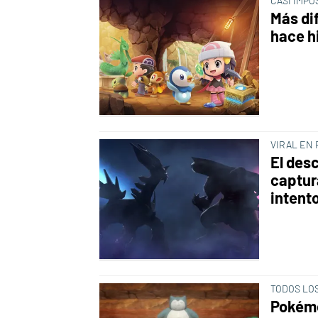
CASI IMPO
Más dif
hace h
VIRAL EN
El desc
captur
intent
TODOS LO
Pokémo