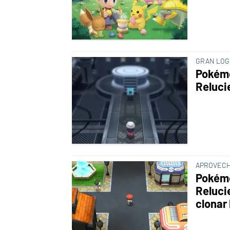
GRAN LO
Pokémo
Reluci
APROVECH
Pokémo
Reluci
clonar