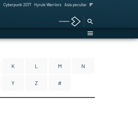
l
Cyberpunk 2077
Hyrule Warriors
Asia peculiar tradición
K
L
M
N
Y
Z
#