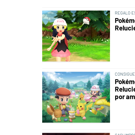
REGALO E
Pokémo
Reluci
CONSIGUE
Pokémo
Reluci
por am