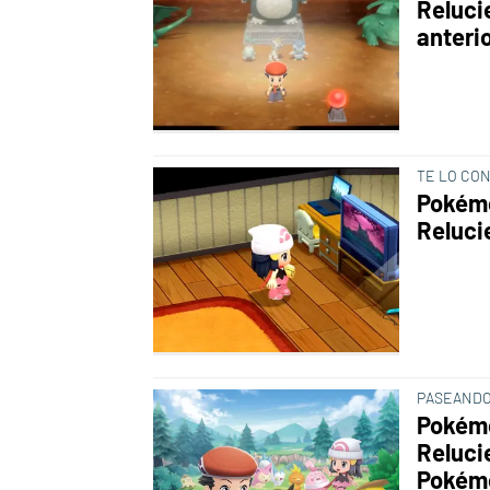
Reluci
anteri
TE LO CO
Pokémo
Reluci
PASEANDO
Pokémo
Reluci
Pokém