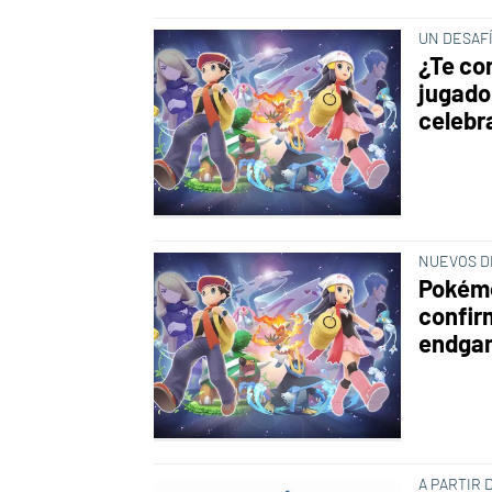
UN DESAF
¿Te co
jugado
celebr
NUEVOS D
Pokémo
confir
endgam
A PARTIR 