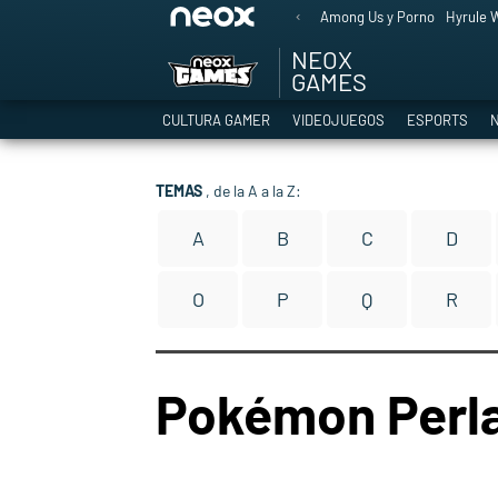
Among Us y Porno
Hyrule W
NEOX
GAMES
CULTURA GAMER
VIDEOJUEGOS
ESPORTS
N
TEMAS
, de la A a la Z:
A
B
C
D
O
P
Q
R
Pokémon Perla