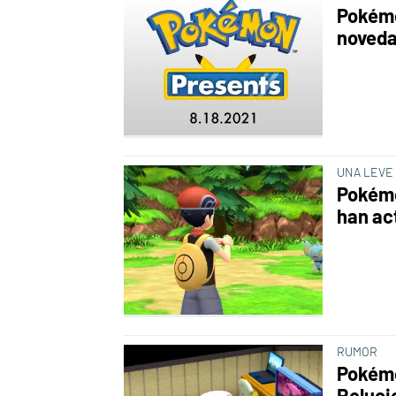
Pokémo
noveda
UNA LEVE
Pokémo
han ac
RUMOR
Pokémo
Reluci