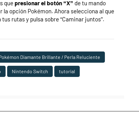
ás que
presionar el botón “X”
de tu mando
gir la opción Pokémon. Ahora selecciona al que
tus rutas y pulsa sobre “Caminar juntos”.
Pokémon Diamante Brillante / Perla Reluciente
o
Nintendo Switch
tutorial