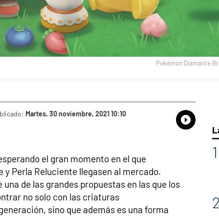
Pokémon Diamante Bril
blicado:
Martes, 30 noviembre, 2021 10:10
Whatsap
Compart
Fac
L
esperando el gran momento en el que
 y Perla Reluciente llegasen al mercado.
e una de las grandes propuestas en las que los
trar no solo con las criaturas
 generación, sino que además es una forma