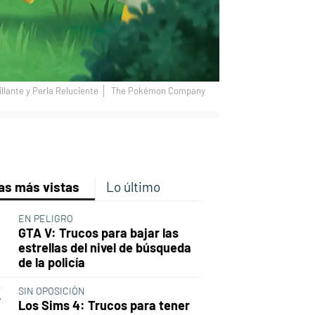
lante y Perla Reluciente
The Pokémon Company
p
ir
ebook
Twitter
Linkedin
Flipboard
as más vistas
Lo último
EN PELIGRO
GTA V: Trucos para bajar las
estrellas del nivel de búsqueda
de la policía
SIN OPOSICIÓN
Los Sims 4: Trucos para tener