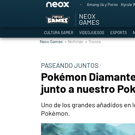
Among Us y Porno
Hyrule W
NEOX
GAMES
CULTURA GAMER
VIDEOJUEGOS
ESPORTS
N
Neox Games
» Noticias
» Trucos
PASEANDO JUNTOS
Pokémon Diamante B
junto a nuestro P
Uno de los grandes añadidos en 
Pokémon.