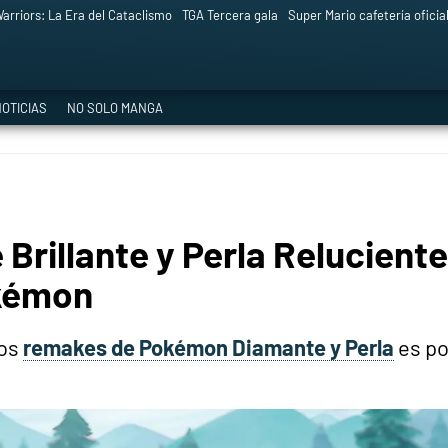
arriors: La Era del Cataclismo
TGA Tercera gala
Super Mario cafetería oficia
OTICIAS
NO SOLO MANGA
rillante y Perla Relucient
okémon
los
remakes de Pokémon Diamante y Perla
es po