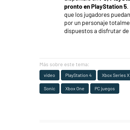
pronto en PlayStation 5
.
que los jugadores puedan 
por un personaje totalme
dispuestos a disfrutar de
Más sobre este tema:
video
PlayStation 4
Xbox Series X
Sonic
Xbox One
PC juegos