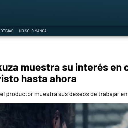
a Era del Cataclismo
OTICIAS
NO SOLO MANGA
ía oficial
kuza muestra su interés en 
ción
 visto hasta ahora
, el productor muestra sus deseos de trabajar en