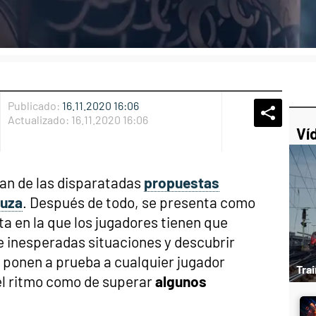
Publicado:
16.11.2020 16:06
Whatsap
Compart
Fac
Actualizado:
16.11.2020 16:06
Ví
an de las disparatadas
propuestas
kuza
. Después de todo, se presenta como
a en la que los jugadores tienen que
e inesperadas situaciones y descubrir
ponen a prueba a cualquier jugador
Tra
 el ritmo como de superar
algunos