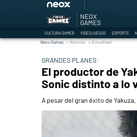
NEOX
Among Us y Porno
GAMES
Hyrule Warriors: L
CULTURA GAMER
VIDEOJUEGOS
ESPORTS
N
TGA Tercera gala
Neox Games
» Noticias
» Actualidad
Super Mario cafeter
Cyberpunk 2077
GRANDES PLANES
Hyrule Warriors
El productor de Ya
Asia peculiar tradi
Sonic distinto a lo
A pesar del gran éxito de Yakuza