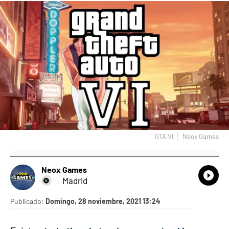
GTA VI
Neox Games
Neox Games
What
Comp
Madrid
Publicado:
Domingo, 28 noviembre, 2021 13:24