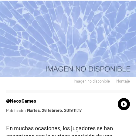
Imagen no disponible
Montaje
@NeoxGames
What
Comp
Publicado:
Martes, 26 febrero, 2019 11:17
En muchas ocasiones, los jugadores se han
encontrado con la curiosa aparición de una