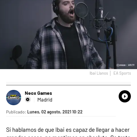
Ibai Llanos
EA Sports
Neox Games
What
Comp
Madrid
Publicado:
Lunes, 02 agosto, 2021 10:22
Si hablamos de que Ibai es capaz de llegar a hacer