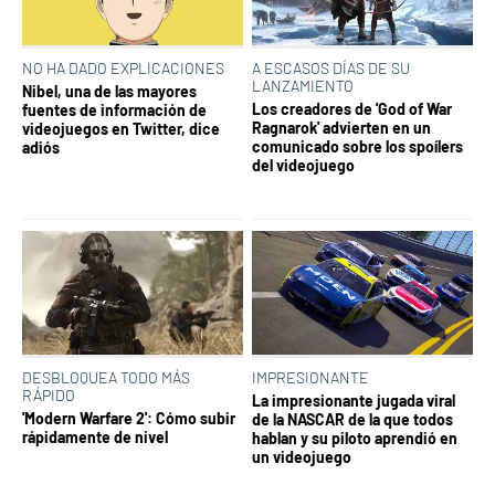
NO HA DADO EXPLICACIONES
A ESCASOS DÍAS DE SU
LANZAMIENTO
Nibel, una de las mayores
Los creadores de 'God of War
fuentes de información de
Ragnarok' advierten en un
videojuegos en Twitter, dice
comunicado sobre los spoílers
adiós
del videojuego
DESBLOQUEA TODO MÁS
IMPRESIONANTE
RÁPIDO
La impresionante jugada viral
'Modern Warfare 2': Cómo subir
de la NASCAR de la que todos
rápidamente de nivel
hablan y su piloto aprendió en
un videojuego