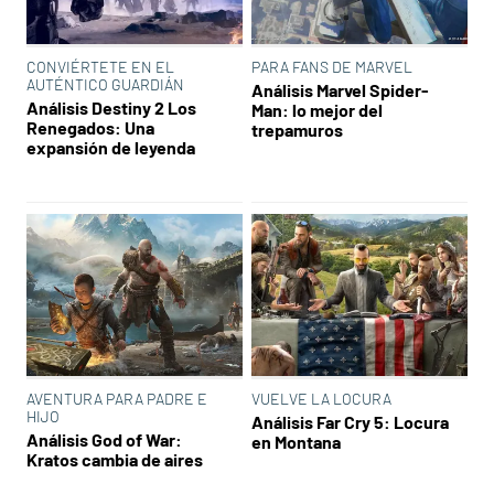
CONVIÉRTETE EN EL
PARA FANS DE MARVEL
AUTÉNTICO GUARDIÁN
Análisis Marvel Spider-
Análisis Destiny 2 Los
Man: lo mejor del
Renegados: Una
trepamuros
expansión de leyenda
AVENTURA PARA PADRE E
VUELVE LA LOCURA
HIJO
Análisis Far Cry 5: Locura
Análisis God of War:
en Montana
Kratos cambia de aires