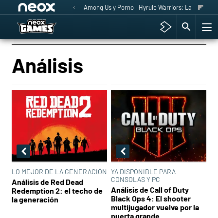
Among Us y Porno
Hyrule Warriors: La Era del 
Análisis
LO MEJOR DE LA GENERACIÓN
YA DISPONIBLE PARA
CONSOLAS Y PC
Análisis de Red Dead
Análisis de Call of Duty
Redemption 2: el techo de
Black Ops 4: El shooter
la generación
multijugador vuelve por la
puerta grande