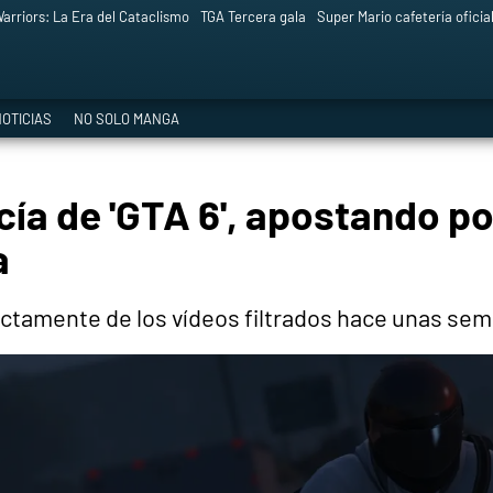
arriors: La Era del Cataclismo
TGA Tercera gala
Super Mario cafetería oficia
OTICIAS
NO SOLO MANGA
icía de 'GTA 6', apostando p
a
ectamente de los vídeos filtrados hace unas sem