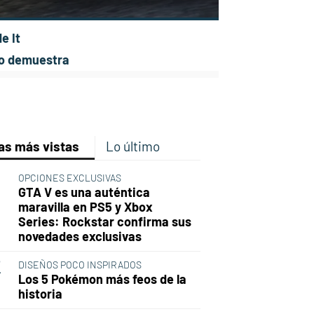
e It
 lo demuestra
p
ir
ebook
Twitter
Linkedin
Flipboard
as más vistas
Lo último
OPCIONES EXCLUSIVAS
GTA V es una auténtica
maravilla en PS5 y Xbox
Series: Rockstar confirma sus
novedades exclusivas
DISEÑOS POCO INSPIRADOS
Los 5 Pokémon más feos de la
historia