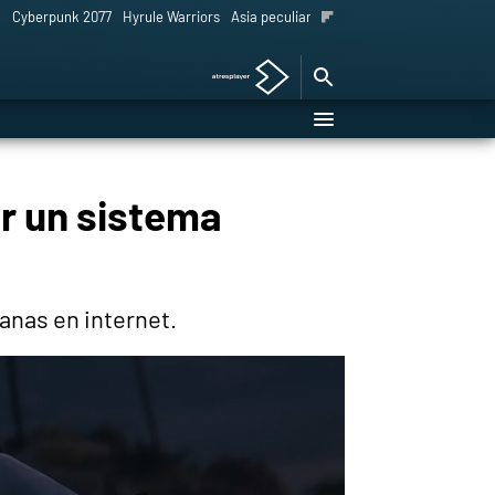
l
Cyberpunk 2077
Hyrule Warriors
Asia peculiar tradición
or un sistema
anas en internet.