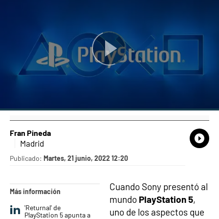
Fran Pineda
What
Comp
Madrid
Publicado:
Martes, 21 junio, 2022 12:20
Cuando Sony presentó al
Más información
mundo
PlayStation 5
,
'Returnal' de
uno de los aspectos que
PlayStation 5 apunta a