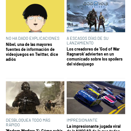
NO HA DADO EXPLICACIONES
A ESCASOS DÍAS DE SU
LANZAMIENTO
Nibel, una de las mayores
Los creadores de 'God of War
fuentes de información de
Ragnarok' advierten en un
videojuegos en Twitter, dice
comunicado sobre los spoílers
adiós
del videojuego
DESBLOQUEA TODO MÁS
IMPRESIONANTE
RÁPIDO
La impresionante jugada viral
'Modern Warfare 2': Cómo subir