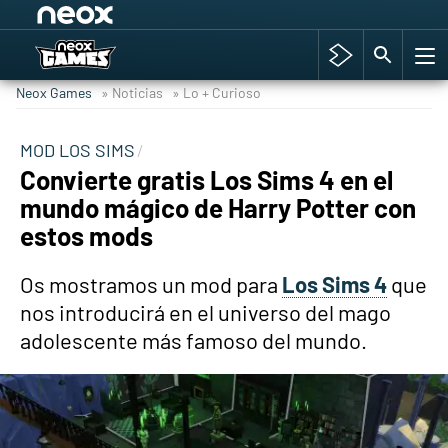
Among Us y Porno
Hyrule Warriors: La Era del Cataclismo
Neox Games
» Noticias
» Lo + Curioso
TGA Tercera gala
Super Mario cafetería oficial
MOD LOS SIMS
Convierte gratis Los Sims 4 en el
Cyberpunk 2077
mundo mágico de Harry Potter con
Hyrule Warriors
estos mods
Asia peculiar tradición
Os mostramos un mod para
Los Sims 4
que
nos introducirá en el universo del mago
adolescente más famoso del mundo.