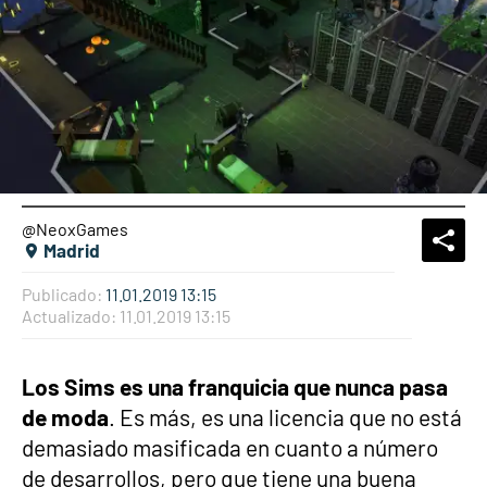
@NeoxGames
What
Comp
Madrid
Publicado:
11.01.2019 13:15
Actualizado:
11.01.2019 13:15
Los Sims es una franquicia que nunca pasa
de moda
. Es más, es una licencia que no está
demasiado masificada en cuanto a número
de desarrollos, pero que tiene una buena