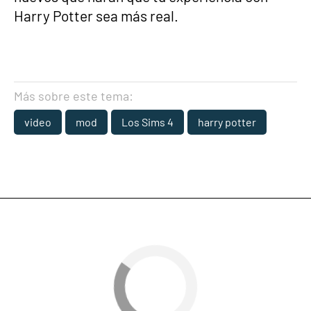
Harry Potter sea más real.
Más sobre este tema:
video
mod
Los Sims 4
harry potter