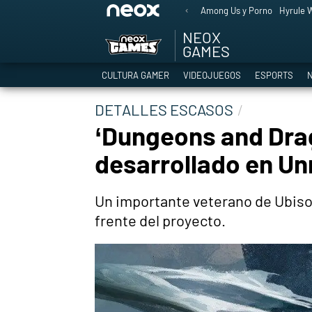
Among Us y Porno
Hyrule W
NEOX
GAMES
CULTURA GAMER
VIDEOJUEGOS
ESPORTS
N
DETALLES ESCASOS
‘Dungeons and Dra
desarrollado en Un
Un importante veterano de Ubisof
frente del proyecto.