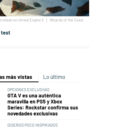
rrollado en Unreal Engine 5
Wizards of the Coast
 test
p
ir
ebook
Twitter
Linkedin
Flipboard
as más vistas
Lo último
OPCIONES EXCLUSIVAS
GTA V es una auténtica
maravilla en PS5 y Xbox
Series: Rockstar confirma sus
novedades exclusivas
DISEÑOS POCO INSPIRADOS