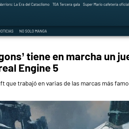
arriors: La Era del Cataclismo
TGA Tercera gala
Super Mario cafetería oficia
OTICIAS
NO SOLO MANGA
gons’ tiene en marcha un j
real Engine 5
t que trabajó en varias de las marcas más famo