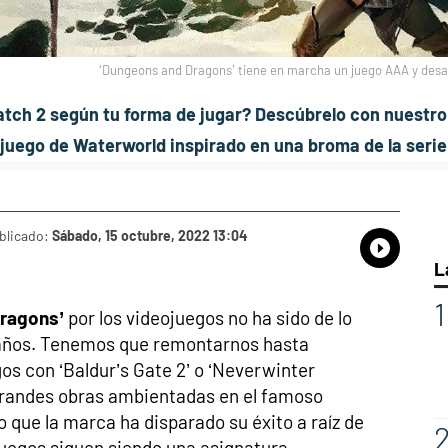
‘Dungeons and Dragons’ tiene en marcha un juego AAA y desa
atch 2 según tu forma de jugar? Descúbrelo con nuestro
 juego de Waterworld inspirado en una broma de la serie
blicado:
Sábado, 15 octubre, 2022 13:04
Whatsap
Compart
Fac
L
ragons’
por los videojuegos no ha sido de lo
 años. Tenemos que remontarnos hasta
os con ‘Baldur’s Gate 2’ o ‘Neverwinter
 grandes obras ambientadas en el famoso
to que la marca ha disparado su éxito a raíz de
ojuegos siguen siendo una asignatura