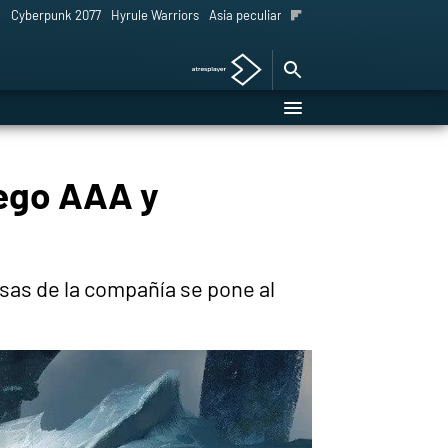
l
Cyberpunk 2077
Hyrule Warriors
Asia peculiar tradición
uego AAA y
sas de la compañía se pone al