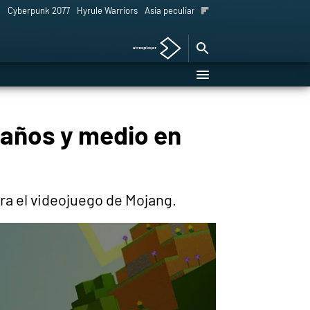
l
Cyberpunk 2077
Hyrule Warriors
Asia peculiar tradición
 años y medio en
ra el videojuego de Mojang.