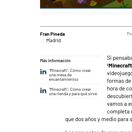
Fran Pineda
Pu
Madrid
Si pensaba
Más información
‘Minecraft
‘Minecraft’: Cómo crear
videojueg
una mesa de
encantamientos
formas de 
hora de c
‘Minecraft’: Cómo crear
una rienda y para qué sirve
descubiert
vamos a e
completa 
que dos años y medio para 