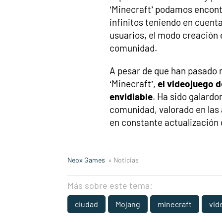
‘Minecraft’ podamos encont
infinitos teniendo en cuenta
usuarios, el modo creación e
comunidad.
A pesar de que han pasado 
‘Minecraft’,
el videojuego 
envidiable
. Ha sido galardo
comunidad, valorado en las 
en constante actualización 
Neox Games
» Noticias
Más sobre este tema:
ciudad
Mojang
minecraft
vid