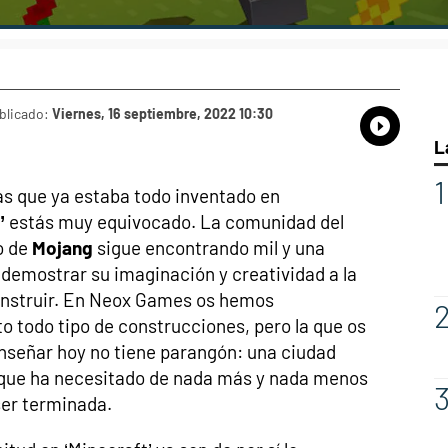
blicado:
Viernes, 16 septiembre, 2022 10:30
Whatsap
Compart
Fac
L
s que ya estaba todo inventado en
’
estás muy equivocado. La comunidad del
o de
Mojang
sigue encontrando mil y una
demostrar su imaginación y creatividad a la
onstruir. En Neox Games os hemos
o todo tipo de construcciones, pero la que os
nseñar hoy no tiene parangón: una ciudad
que ha necesitado de nada más y nada menos
ser terminada.