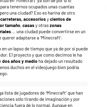
ud en ‘Minecraft’ ya son de por sí lo
 para tenernos ocupados unas cuantas
pero una ciudad? Eso es harina de otro
 carreteras, accesorios
y
cientos de
or tamaño
,
casas
y otras
zonas
riales
… una ciudad puede convertirse en un
e querer adaptarse a ‘Minecraft’.
o en un lapso de tiempo que ya de por sí puede
ador. El proyecto y que como decimos le ha
e
dos años y medio
ha dejado un resultado
menos duchos en el videojuego bien podría
uego.
rga lista de jugadores de ‘Minecraft’ que han
eaciones sólo tirando de imaginación y por
ciencia fuera de lo normal. Aunque en