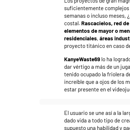
Los proyectos de gran magnit
suficientemente complejos
semanas o incluso meses, ¿
costal.
Rascacielos, red de
elementos de mayor o men
residenciales
,
áreas indust
proyecto titánico en caso d
KanyeWaste69
lo ha lograd
dar vértigo a más de un jug
tenido ocupado la friolera d
increíble que a ojos de los 
estar presente en el videoj
El usuario se une así a la la
dado vida a todo tipo de cr
supuesto una habilidad y pa