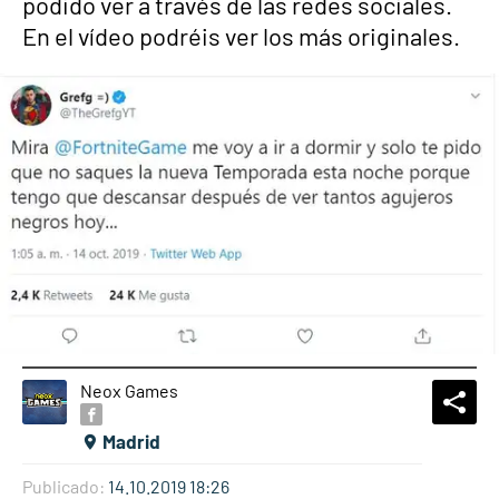
podido ver a través de las redes sociales.
En el vídeo podréis ver los más originales.
Neox Games
What
Comp
Madrid
Publicado:
14.10.2019 18:26