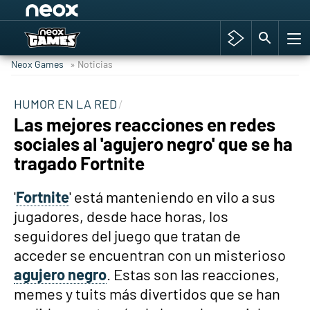
Among Us y Porno
Hyrule Warriors: La Era del Cataclismo
Neox Games
» Noticias
TGA Tercera gala
Super Mario cafetería oficial
HUMOR EN LA RED
Las mejores reacciones en redes
Cyberpunk 2077
sociales al 'agujero negro' que se ha
Hyrule Warriors
tragado Fortnite
Asia peculiar tradición
'
Fortnite
' está manteniendo en vilo a sus
jugadores, desde hace horas, los
seguidores del juego que tratan de
acceder se encuentran con un misterioso
agujero negro
. Estas son las reacciones,
memes y tuits más divertidos que se han