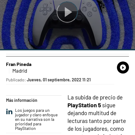
Fran Pineda
What
Comp
Madrid
Publicado:
Jueves, 01 septiembre, 2022 11:21
La subida de precio de
Más información
PlayStation 5
sigue
Los juegos para un
dejando multitud de
jugador y claro enfoque
en su narrativa son la
lecturas tanto por parte
prioridad para
de los jugadores, como
PlayStation