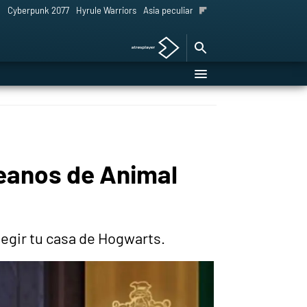
l
Cyberpunk 2077
Hyrule Warriors
Asia peculiar tradición
eanos de Animal
egir tu casa de Hogwarts.