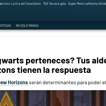
arriors: La Era del Cataclismo
TGA Tercera gala
Super Mario cafetería oficia
OTICIAS
NO SOLO MANGA
gwarts perteneces? Tus ald
ons tienen la respuesta
New Horizons
serán determinantes para poder el