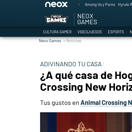
Among Us y Porno
Hyrule W
NEOX
GAMES
CULTURA GAMER
VIDEOJUEGOS
ESPORTS
N
Neox Games
» Noticias
ADIVINANDO TU CASA
¿A qué casa de Ho
Crossing New Horiz
Tus gustos en
Animal Crossing 