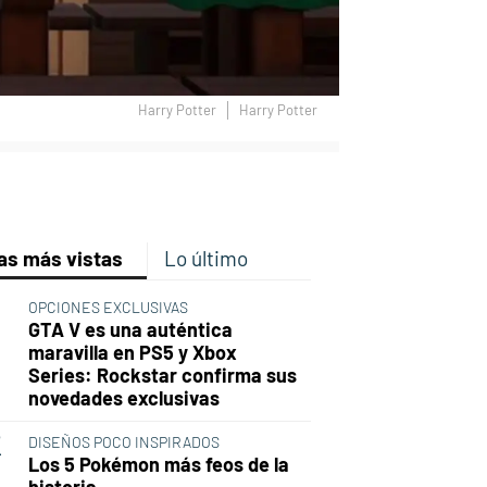
Harry Potter
Harry Potter
p
ir
ebook
Twitter
Linkedin
Flipboard
as más vistas
Lo último
OPCIONES EXCLUSIVAS
GTA V es una auténtica
maravilla en PS5 y Xbox
Series: Rockstar confirma sus
novedades exclusivas
DISEÑOS POCO INSPIRADOS
Los 5 Pokémon más feos de la
historia