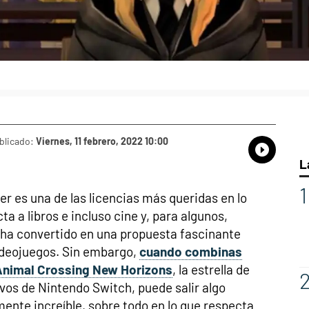
blicado:
Viernes, 11 febrero, 2022 10:00
Whatsap
Compart
Fac
L
er es una de las licencias más queridas en lo
ta a libros e incluso cine y, para algunos,
 ha convertido en una propuesta fascinante
ideojuegos. Sin embargo,
cuando combinas
Animal Crossing New Horizons
, la estrella de
ivos de Nintendo Switch, puede salir algo
nte increíble, sobre todo en lo que respecta