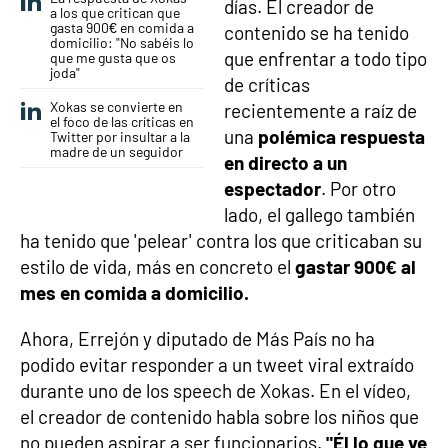
días. El creador de
a los que critican que
gasta 900€ en comida a
contenido se ha tenido
domicilio: "No sabéis lo
que enfrentar a todo tipo
que me gusta que os
joda"
de críticas
Xokas se convierte en
recientemente a raíz de
el foco de las críticas en
una
polémica respuesta
Twitter por insultar a la
madre de un seguidor
en directo a un
espectador
. Por otro
lado, el gallego también
ha tenido que 'pelear' contra los que criticaban su
estilo de vida, más en concreto el
gastar 900€ al
mes en comida a domicilio.
Ahora, Errejón y diputado de Más País no ha
podido evitar responder a un tweet viral extraído
durante uno de los speech de Xokas. En el vídeo,
el creador de contenido habla sobre los niños que
no pueden aspirar a ser funcionarios.
"Él lo que ve