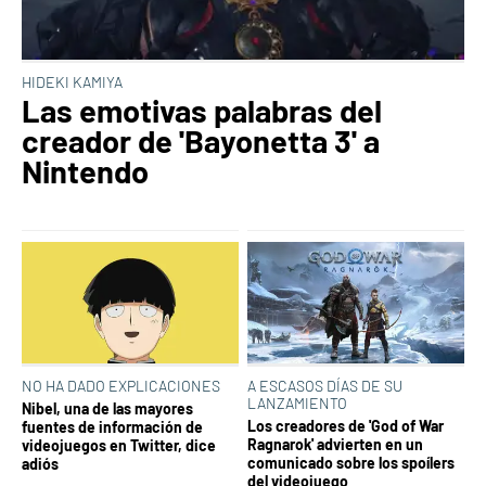
HIDEKI KAMIYA
Las emotivas palabras del
creador de 'Bayonetta 3' a
Nintendo
NO HA DADO EXPLICACIONES
A ESCASOS DÍAS DE SU
LANZAMIENTO
Nibel, una de las mayores
Los creadores de 'God of War
fuentes de información de
Ragnarok' advierten en un
videojuegos en Twitter, dice
comunicado sobre los spoílers
adiós
del videojuego