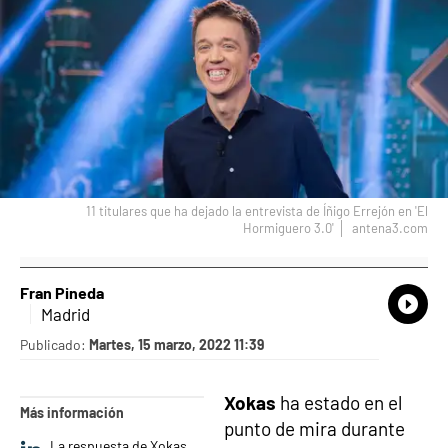
11 titulares que ha dejado la entrevista de Íñigo Errejón en 'El
Hormiguero 3.0'
antena3.com
Fran Pineda
What
Comp
Madrid
Publicado:
Martes, 15 marzo, 2022 11:39
Xokas
ha estado en el
Más información
punto de mira durante
La respuesta de Xokas