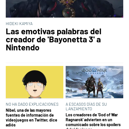
HIDEKI KAMIYA
Las emotivas palabras del
creador de 'Bayonetta 3' a
Nintendo
NO HA DADO EXPLICACIONES
A ESCASOS DÍAS DE SU
LANZAMIENTO
Nibel, una de las mayores
Los creadores de 'God of War
fuentes de información de
Ragnarok' advierten en un
videojuegos en Twitter, dice
comunicado sobre los spoílers
adiós