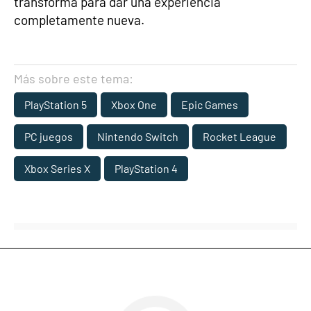
transforma para dar una experiencia
completamente nueva.
Más sobre este tema:
PlayStation 5
Xbox One
Epic Games
PC juegos
Nintendo Switch
Rocket League
Xbox Series X
PlayStation 4