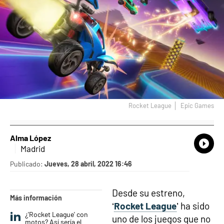
Rocket League
Epic Games
Alma López
What
Comp
Madrid
Publicado:
Jueves, 28 abril, 2022 16:46
Desde su estreno,
Más información
‘
Rocket League
’ ha sido
¿'Rocket League' con
uno de los juegos que no
motos? Así sería el