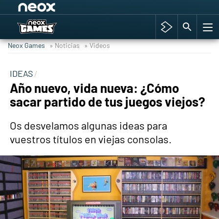
Among Us y Porno
Hyrule Warriors: La Era del Cataclismo
Neox Games
» Noticias
» Videos
TGA Tercera gala
Super Mario cafetería oficial
IDEAS
Año nuevo, vida nueva: ¿Cómo
Cyberpunk 2077
sacar partido de tus juegos viejos?
Hyrule Warriors
Asia peculiar tradición
Os desvelamos algunas ideas para
vuestros títulos en viejas consolas.