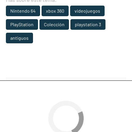
Nintendo 64
xbox 360
videojuegos
PlayStation
Colección
playstation 3
antiguos