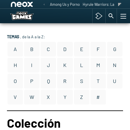
Among Us y Porno
Hyrule Warriors: La Era del 
TEMAS
, de la A a la Z:
A
B
C
D
E
F
G
H
I
J
K
L
M
N
O
P
Q
R
S
T
U
V
W
X
Y
Z
#
Colección