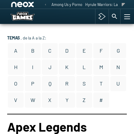
Among Us y Porno
Hyrule Warriors: La Era del 
TEMAS
, de la A a la Z:
A
B
C
D
E
F
G
H
I
J
K
L
M
N
O
P
Q
R
S
T
U
V
W
X
Y
Z
#
Apex Legends