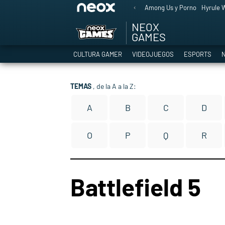
Among Us y Porno
Hyrule W
NEOX
GAMES
CULTURA GAMER
VIDEOJUEGOS
ESPORTS
N
TEMAS
, de la A a la Z:
A
B
C
D
O
P
Q
R
Battlefield 5