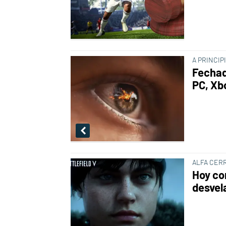
A PRINCIP
Fechada
PC, Xb
ALFA CER
Hoy com
desvel