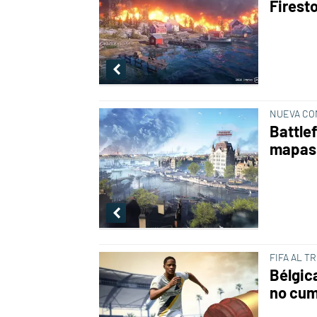
Firest
NUEVA CO
Battle
mapas 
FIFA AL T
Bélgic
no cump