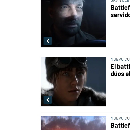
GRAN LLE
Battle
servid
NUEVO CO
El batt
dúos e
NUEVO CO
Battlef