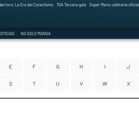
arriors: La Era del Cataclismo
TGA Tercera gala
Super Mario cafetería oficia
OTICIAS
NO SOLO MANGA
E
F
G
H
I
J
S
T
U
V
W
X