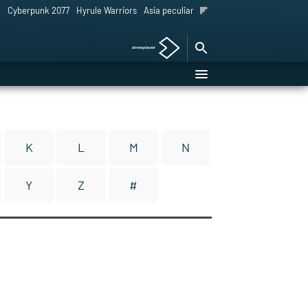
l
Cyberpunk 2077
Hyrule Warriors
Asia peculiar tradición
K
L
M
N
Y
Z
#