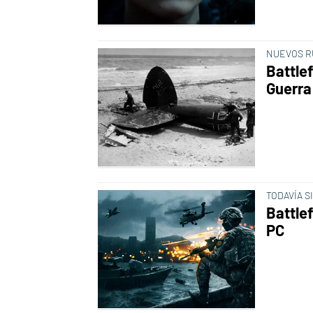
NUEVOS 
Battlef
Guerra
TODAVÍA S
Battlef
PC