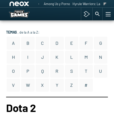
Among Us y Porno
Hyrule Warriors: La Era del 
TEMAS
, de la A a la Z:
A
B
C
D
E
F
G
H
I
J
K
L
M
N
O
P
Q
R
S
T
U
V
W
X
Y
Z
#
Dota 2