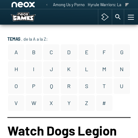
Among Us y Porno
Hyrule Warriors: La Era del 
TEMAS
, de la A a la Z:
A
B
C
D
E
F
G
H
I
J
K
L
M
N
O
P
Q
R
S
T
U
V
W
X
Y
Z
#
Watch Dogs Legion