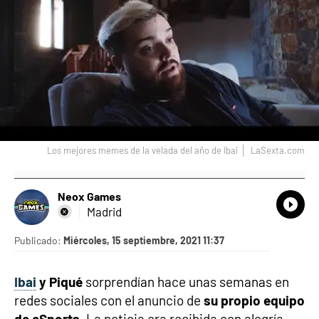
Los mejores memes de la velada del año de Ibai
LaSexta.com
Neox Games
What
Comp
Madrid
Publicado:
Miércoles, 15 septiembre, 2021 11:37
Ibai
y Piqué
sorprendían hace unas semanas en
redes sociales con el anuncio de
su propio equipo
de eSports.
La noticia era recibida con alegría