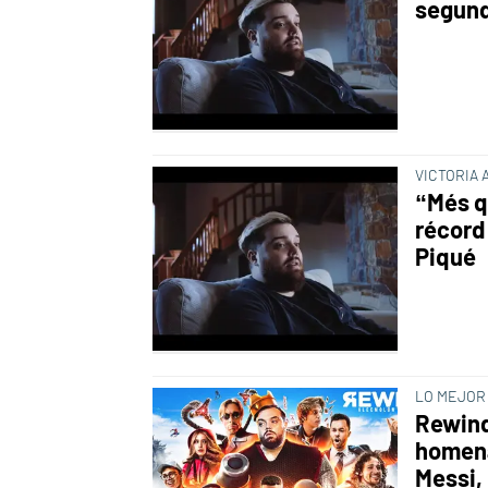
segund
VICTORIA
“Més q
récord
Piqué
LO MEJOR
Rewind
homena
Messi,