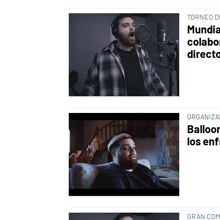
TORNEO DE
Mundia
colabo
direct
ORGANIZA
Balloo
los en
GRAN COM