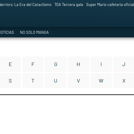
arriors: La Era del Cataclismo
TGA Tercera gala
Super Mario cafetería oficia
OTICIAS
NO SOLO MANGA
E
F
G
H
I
J
S
T
U
V
W
X