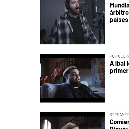
Mundia
árbitro
países
POR CULP
A Ibai 
primer
STREAMER
Comienz
Piqué: