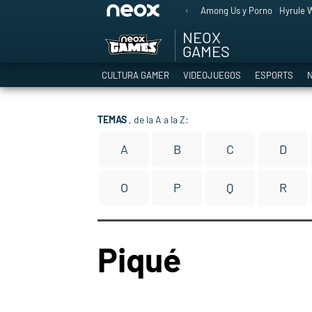
Among Us y Porno
Hyrule W
NEOX
GAMES
CULTURA GAMER
VIDEOJUEGOS
ESPORTS
N
TEMAS
, de la A a la Z:
A
B
C
D
O
P
Q
R
Piqué