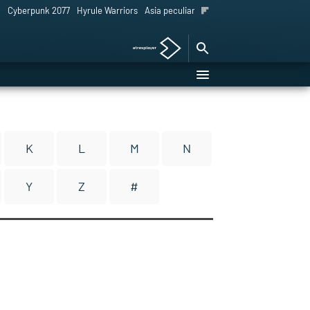
l
Cyberpunk 2077
Hyrule Warriors
Asia peculiar tradición
K
L
M
N
Y
Z
#