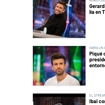
AMBOS SI
Gerard 
lía en 
HARÍA UN
Piqué c
presid
entorn
EL STREA
Ibai co