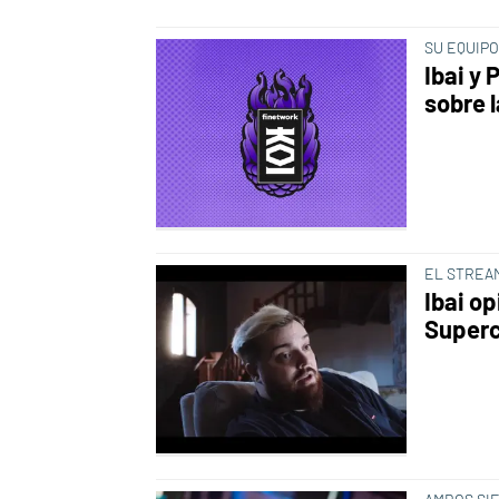
SU EQUIP
Ibai y
sobre 
EL STREA
Ibai op
Superc