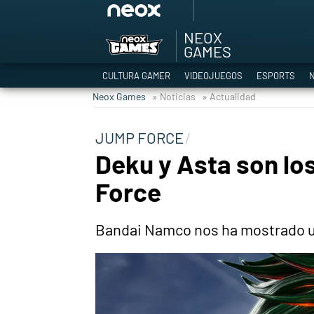
NEOX
Among Us y Porno
GAMES
Hyrule Warriors: L
CULTURA GAMER
VIDEOJUEGOS
ESPORTS
N
TGA Tercera gala
Neox Games
» Noticias
» Actualidad
Super Mario cafeter
Cyberpunk 2077
JUMP FORCE
Hyrule Warriors
Deku y Asta son lo
Asia peculiar tradi
Force
Bandai Namco nos ha mostrado un