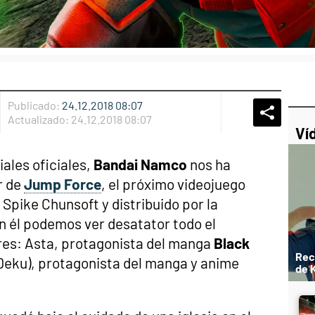
Publicado:
24.12.2018 08:07
Whatsap
Compart
Fac
Actualizado:
24.12.2018 08:07
Ví
iales oficiales,
Bandai Namco
nos ha
r de
Jump Force
, el próximo videojuego
 Spike Chunsoft y distribuido por la
 él podemos ver desatator todo el
res: Asta, protagonista del manga
Black
Rec
 (Deku), protagonista del manga y anime
de K