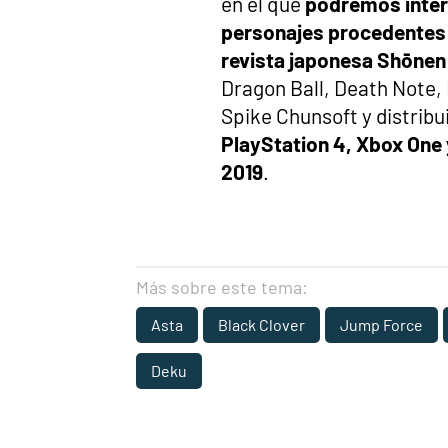
en el que
podremos inter
personajes procedentes 
revista japonesa Shōne
Dragon Ball, Death Note,
Spike Chunsoft y distrib
PlayStation 4, Xbox One 
2019
.
Más sobre este tema:
Asta
Black Clover
Jump Force
Deku