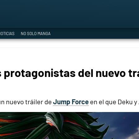
a Era del Cataclismo
OTICIAS
NO SOLO MANGA
ía oficial
s protagonistas del nuevo tr
ción
 nuevo tráiler de
Jump Force
en el que Deku y