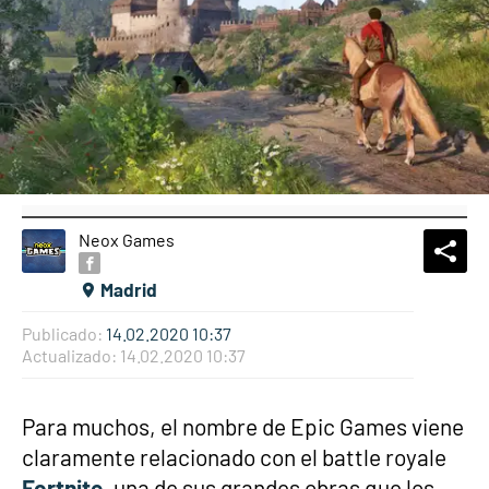
Neox Games
What
Comp
Madrid
Publicado:
14.02.2020 10:37
Actualizado:
14.02.2020 10:37
Para muchos, el nombre de Epic Games viene
claramente relacionado con el battle royale
Fortnite
, una de sus grandes obras que los