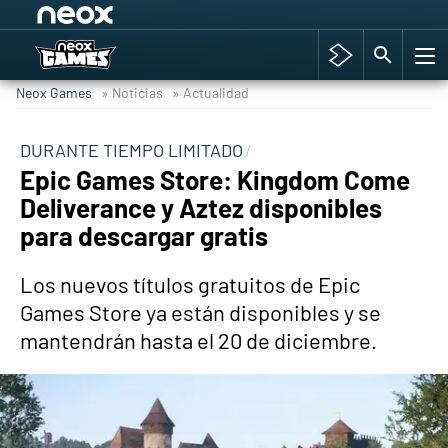
Among Us y Porno
Hyrule Warriors: La Era del Cataclismo
Neox Games
» Noticias
» Actualidad
TGA Tercera gala
Super Mario cafetería oficial
DURANTE TIEMPO LIMITADO
Epic Games Store: Kingdom Come
Cyberpunk 2077
Deliverance y Aztez disponibles
Hyrule Warriors
para descargar gratis
Asia peculiar tradición
Los nuevos títulos gratuitos de Epic
Games Store ya están disponibles y se
mantendrán hasta el 20 de diciembre.