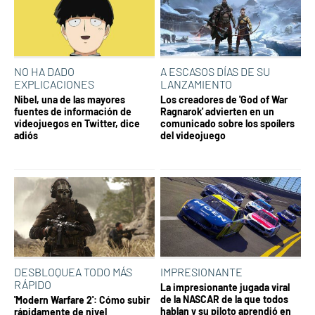
NO HA DADO
A ESCASOS DÍAS DE SU
EXPLICACIONES
LANZAMIENTO
Nibel, una de las mayores
Los creadores de 'God of War
fuentes de información de
Ragnarok' advierten en un
videojuegos en Twitter, dice
comunicado sobre los spoílers
adiós
del videojuego
DESBLOQUEA TODO MÁS
IMPRESIONANTE
RÁPIDO
La impresionante jugada viral
de la NASCAR de la que todos
'Modern Warfare 2': Cómo subir
hablan y su piloto aprendió en
rápidamente de nivel