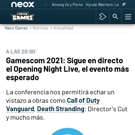
Among Us y Porno
Hyrule Warriors: La Era del 
Neox Games
» Noticias
» Actualidad
A LAS 20:00
Gamescom 2021: Sigue en directo
el Opening Night Live, el evento más
esperado
La conferencia nos permitirá echar un
vistazo a obras como
Call of Duty
Vanguard
,
Death Stranding
: Director’s Cut
y mucho más.