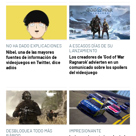
NO HA DADO EXPLICACIONES
A ESCASOS DÍAS DE SU
LANZAMIENTO
Nibel, una de las mayores
Los creadores de 'God of War
fuentes de información de
Ragnarok' advierten en un
videojuegos en Twitter, dice
comunicado sobre los spoílers
adiós
del videojuego
DESBLOQUEA TODO MÁS
IMPRESIONANTE
RÁPIDO