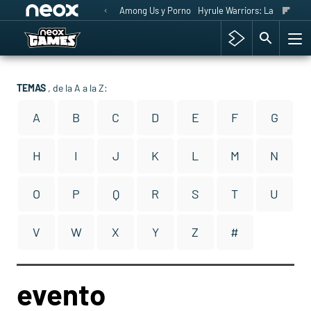
Among Us y Porno
Hyrule Warriors: La Era del 
TEMAS
, de la A a la Z:
A
B
C
D
E
F
G
H
I
J
K
L
M
N
O
P
Q
R
S
T
U
V
W
X
Y
Z
#
evento