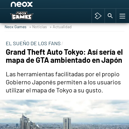
Among Us y Porno
Hyrule Warriors: La Era del Cataclismo
Neox Games
» Noticias
» Actualidad
TGA Tercera gala
Super Mario cafetería oficial
EL SUEÑO DE LOS FANS
Grand Theft Auto Tokyo: Así sería el
Cyberpunk 2077
mapa de GTA ambientado en Japón
Hyrule Warriors
Asia peculiar tradición
Las herramientas facilitadas por el propio
Gobierno Japonés permiten a los usuarios
utilizar el mapa de Tokyo a su gusto.