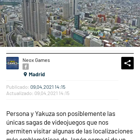
Neox Games
What
Comp
Madrid
Publicado:
09.04.2021 14:15
Actualizado:
09.04.2021 14:15
Persona y Yakuza son posiblemente las
únicas sagas de videojuegos que nos
permiten visitar algunas de las localizaciones
más emblemáticas de Japón como si de un