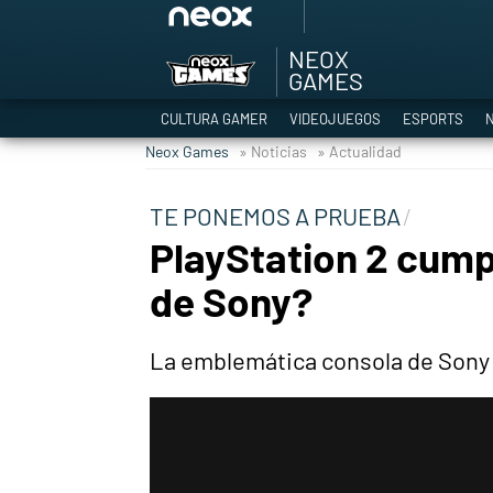
NEOX
Among Us y Porno
GAMES
Hyrule Warriors: L
CULTURA GAMER
VIDEOJUEGOS
ESPORTS
N
TGA Tercera gala
Neox Games
» Noticias
» Actualidad
Super Mario cafeter
Cyberpunk 2077
TE PONEMOS A PRUEBA
Hyrule Warriors
PlayStation 2 cump
Asia peculiar tradi
de Sony?
La emblemática consola de Sony s