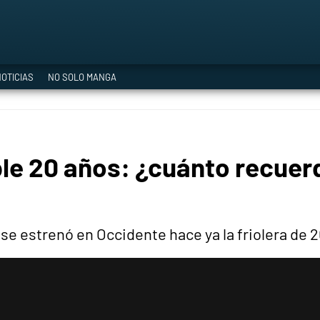
a Era del Cataclismo
OTICIAS
NO SOLO MANGA
ía oficial
le 20 años: ¿cuánto recuerd
ción
e estrenó en Occidente hace ya la friolera de 2