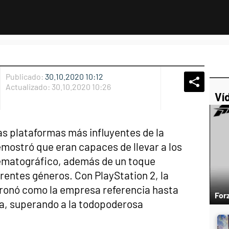
Publicado:
30.10.2020 10:12
Whatsap
Compart
Fac
Actualizado:
30.10.2020 10:26
Ví
as plataformas más influyentes de la
emostró que eran capaces de llevar a los
nematográfico, además de un toque
rentes géneros. Con PlayStation 2, la
ronó como la empresa referencia hasta
For
ia, superando a la todopoderosa