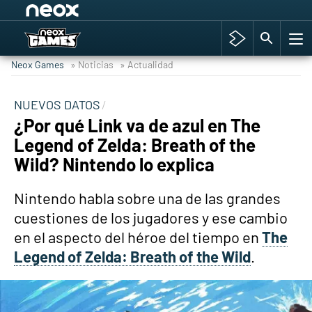
Among Us y Porno
Hyrule Warriors: La Era del Cataclismo
Neox Games
» Noticias
» Actualidad
TGA Tercera gala
Super Mario cafetería oficial
NUEVOS DATOS
¿Por qué Link va de azul en The
Cyberpunk 2077
Legend of Zelda: Breath of the
Hyrule Warriors
Wild? Nintendo lo explica
Asia peculiar tradición
Nintendo habla sobre una de las grandes
cuestiones de los jugadores y ese cambio
en el aspecto del héroe del tiempo en
The
Legend of Zelda: Breath of the Wild
.