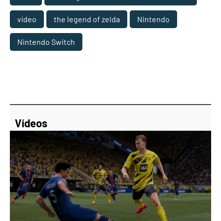
video
the legend of zelda
Nintendo
Nintendo Switch
Vídeos