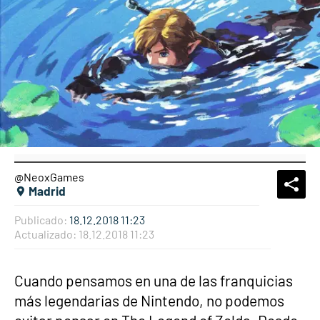
@NeoxGames
What
Comp
Madrid
Publicado:
18.12.2018 11:23
Actualizado:
18.12.2018 11:23
Cuando pensamos en una de las franquicias
más legendarias de Nintendo, no podemos