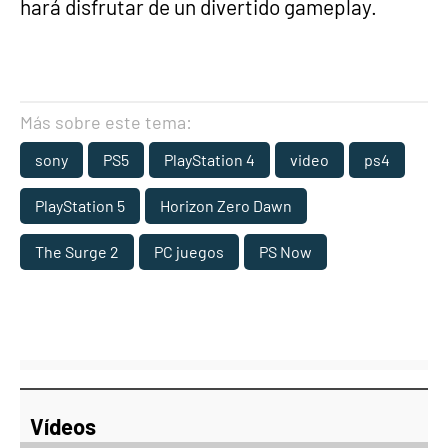
hará disfrutar de un divertido gameplay.
Más sobre este tema:
sony
PS5
PlayStation 4
video
ps4
PlayStation 5
Horizon Zero Dawn
The Surge 2
PC juegos
PS Now
Vídeos