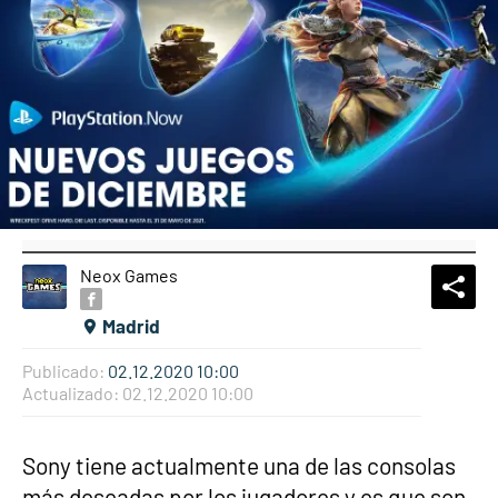
Neox Games
What
Comp
Madrid
Publicado:
02.12.2020 10:00
Actualizado:
02.12.2020 10:00
Sony tiene actualmente una de las consolas
más deseadas por los jugadores y es que son