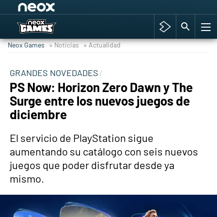
Among Us y Porno
Hyrule Warriors: La Era del Cataclismo
Neox Games
» Noticias
» Actualidad
TGA Tercera gala
Super Mario cafetería oficial
GRANDES NOVEDADES
PS Now: Horizon Zero Dawn y The
Cyberpunk 2077
Surge entre los nuevos juegos de
Hyrule Warriors
diciembre
Asia peculiar tradición
El servicio de PlayStation sigue
aumentando su catálogo con seis nuevos
juegos que poder disfrutar desde ya
mismo.