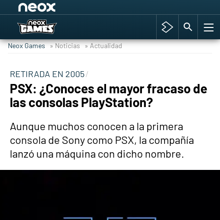
Among Us y Porno
Hyrule Warriors: La Era del Cataclismo
Neox Games
» Noticias
» Actualidad
TGA Tercera gala
Super Mario cafetería oficial
RETIRADA EN 2005
PSX: ¿Conoces el mayor fracaso de
Cyberpunk 2077
las consolas PlayStation?
Hyrule Warriors
Asia peculiar tradición
Aunque muchos conocen a la primera
consola de Sony como PSX, la compañía
lanzó una máquina con dicho nombre.