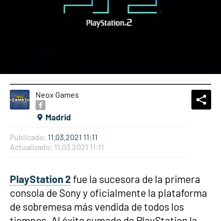
Neox Games
What
Comp
Madrid
Publicado:
11.03.2021 11:11
Actualizado:
11.03.2021 11:11
PlayStation 2
fue la sucesora de la primera
consola de Sony y oficialmente la plataforma
de sobremesa más vendida de todos los
tiempos. Al éxito sumado de PlayStation la