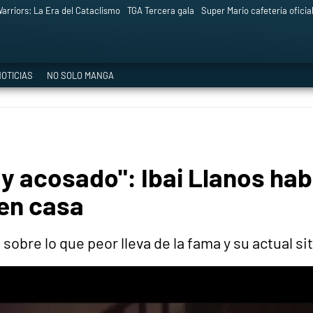
arriors: La Era del Cataclismo
TGA Tercera gala
Super Mario cafetería oficia
OTICIAS
NO SOLO MANGA
y acosado": Ibai Llanos hab
 en casa
obre lo que peor lleva de la fama y su actual s