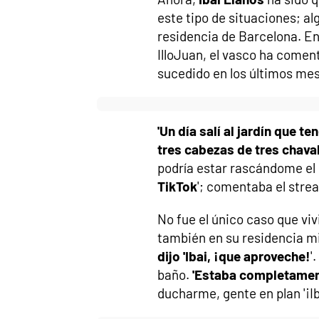
este tipo de situaciones; a
residencia de Barcelona. E
IlloJuan, el vasco ha comen
sucedido en los últimos me
'Un día salí al jardín que t
tres cabezas de tres chavale
podría estar rascándome el
TikTok
'; comentaba el stre
No fue el único caso que viv
también en su residencia m
dijo 'Ibai, ¡que aproveche!
'
baño.
'Estaba completamen
ducharme, gente en plan '¡Iba