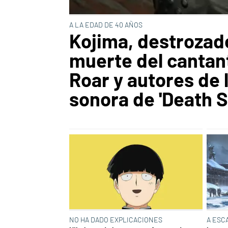
A LA EDAD DE 40 AÑOS
Kojima, destrozado
muerte del cantan
Roar y autores de 
sonora de 'Death S
NO HA DADO EXPLICACIONES
A ESC