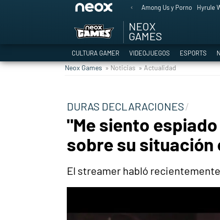
Among Us y Porno
Hyrule W
NEOX
GAMES
CULTURA GAMER
VIDEOJUEGOS
ESPORTS
N
Neox Games
» Noticias
» Actualidad
DURAS DECLARACIONES
"Me siento espiado 
sobre su situación
El streamer habló recientemente s