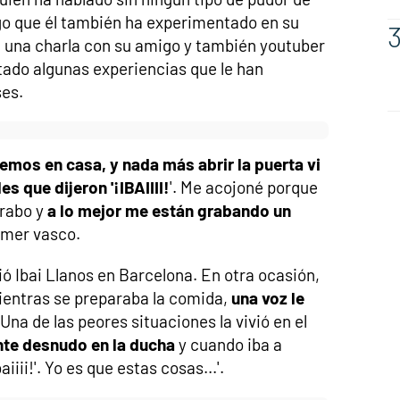
lgo que él también ha experimentado en su
n una charla con su amigo y también youtuber
tado algunas experiencias que le han
ses.
enemos en casa, y nada más abrir la puerta vi
s que dijeron '¡IBAIIII!
'. Me acojoné porque
 rabo y
a lo mejor me están grabando un
amer vasco.
ió Ibai Llanos en Barcelona. En otra ocasión,
ientras se preparaba la comida,
una voz le
. Una de las peores situaciones la vivió en el
te desnudo en la ducha
y cuando iba a
iiii!'. Yo es que estas cosas...'.