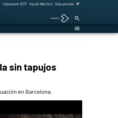
l
Cyberpunk 2077
Hyrule Warriors
Asia peculiar tradición
la sin tapujos
ituación en Barcelona.