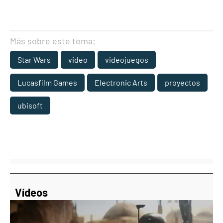
Más sobre este tema:
Star Wars
video
videojuegos
Lucasfilm Games
Electronic Arts
proyectos
ubisoft
Vídeos