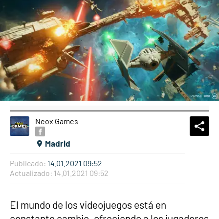
Neox Games
What
Comp
Madrid
Publicado:
14.01.2021 09:52
Actualizado:
14.01.2021 09:52
El mundo de los videojuegos está en
constante cambio, ofreciendo a los jugadores