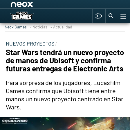
Among Us y Porno
Hyrule Warriors: La Era del Cataclismo
Neox Games
» Noticias
» Actualidad
TGA Tercera gala
Super Mario cafetería oficial
NUEVOS PROYECTOS
Star Wars tendrá un nuevo proyecto
Cyberpunk 2077
de manos de Ubisoft y confirma
Hyrule Warriors
futuras entregas de Electronic Arts
Asia peculiar tradición
Para sorpresa de los jugadores, Lucasfilm
Games confirma que Ubisoft tiene entre
manos un nuevo proyecto centrado en Star
Wars.