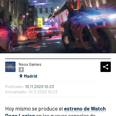
Neox Games
What
Comp
Madrid
Publicado:
10.11.2020 10:23
Actualizado:
10.11.2020 10:23
Hoy mismo se produce el
estreno de Watch
Dogs Legion
en las nuevas consolas de