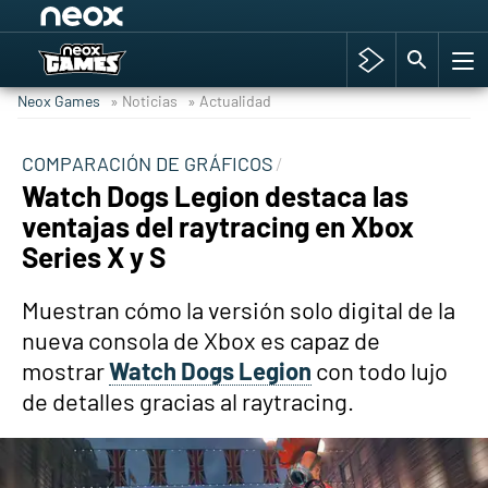
Among Us y Porno
Hyrule Warriors: La Era del Cataclismo
Neox Games
» Noticias
» Actualidad
TGA Tercera gala
Super Mario cafetería oficial
COMPARACIÓN DE GRÁFICOS
Watch Dogs Legion destaca las
Cyberpunk 2077
ventajas del raytracing en Xbox
Hyrule Warriors
Series X y S
Asia peculiar tradición
Muestran cómo la versión solo digital de la
nueva consola de Xbox es capaz de
mostrar
Watch Dogs Legion
con todo lujo
de detalles gracias al raytracing.