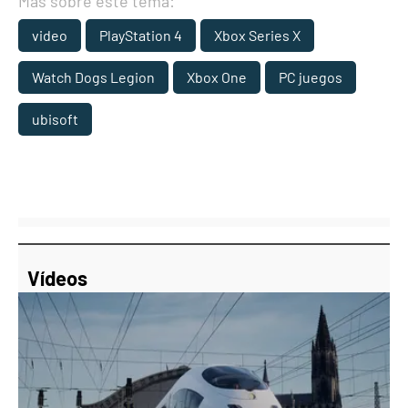
Más sobre este tema:
video
PlayStation 4
Xbox Series X
Watch Dogs Legion
Xbox One
PC juegos
ubisoft
Vídeos