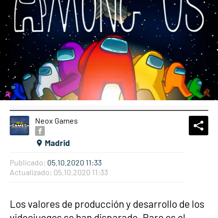
Neox Games
What
Comp
Madrid
Publicado:
05.10.2020 11:33
Actualizado:
05.10.2020 11:33
Los valores de producción y desarrollo de los
videojuegos se han disparado. Raro es el