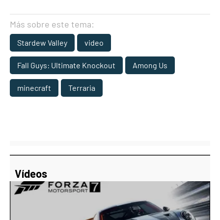
Más sobre este tema:
Stardew Valley
video
Fall Guys: Ultimate Knockout
Among Us
minecraft
Terraria
Vídeos