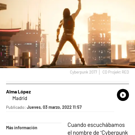
Cyberpunk 2077
CD Projekt RED
Alma López
What
Comp
Madrid
Publicado:
Jueves, 03 marzo, 2022 11:57
Cuando escuchábamos
Más información
el nombre de ‘Cyberpunk