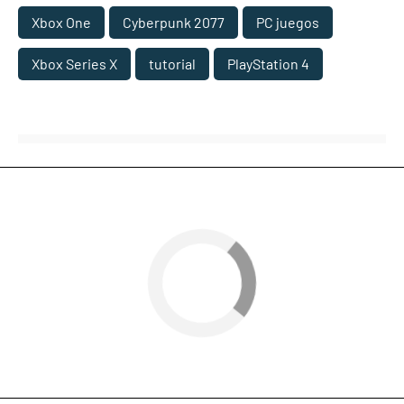
Xbox One
Cyberpunk 2077
PC juegos
Xbox Series X
tutorial
PlayStation 4