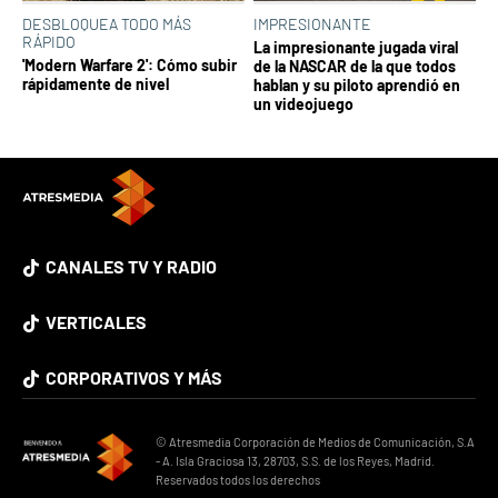
DESBLOQUEA TODO MÁS
IMPRESIONANTE
RÁPIDO
La impresionante jugada viral
'Modern Warfare 2': Cómo subir
de la NASCAR de la que todos
rápidamente de nivel
hablan y su piloto aprendió en
un videojuego
CANALES TV Y RADIO
VERTICALES
CORPORATIVOS Y MÁS
© Atresmedia Corporación de Medios de Comunicación, S.A
- A. Isla Graciosa 13, 28703, S.S. de los Reyes, Madrid.
Reservados todos los derechos