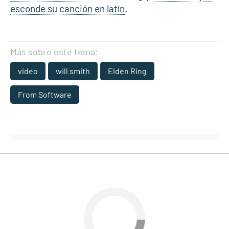
esconde su canción en latín
.
Más sobre este tema:
video
will smith
Elden Ring
From Software