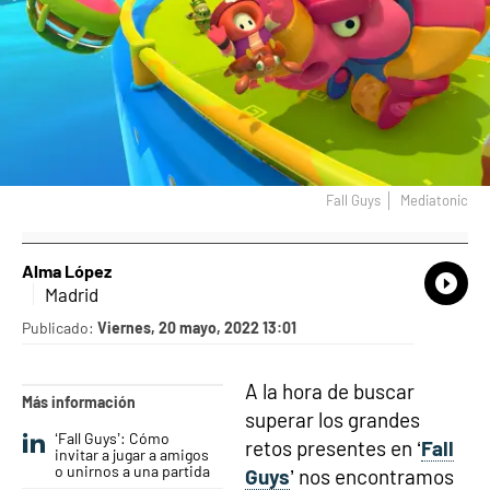
Fall Guys
Mediatonic
Alma López
What
Comp
Madrid
Publicado:
Viernes, 20 mayo, 2022 13:01
A la hora de buscar
Más información
superar los grandes
‘Fall Guys’: Cómo
retos presentes en ‘
Fall
invitar a jugar a amigos
o unirnos a una partida
Guys
’ nos encontramos