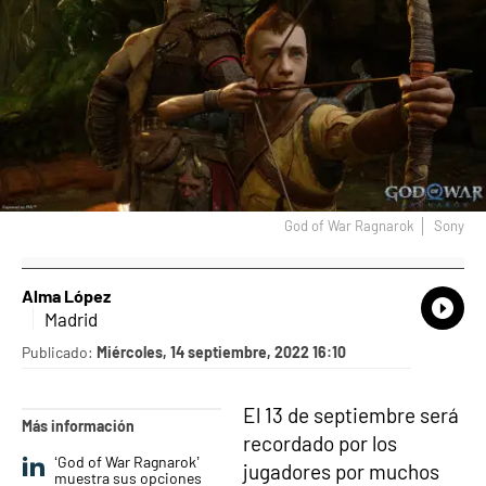
God of War Ragnarok
Sony
Alma López
What
Comp
Madrid
Publicado:
Miércoles, 14 septiembre, 2022 16:10
El 13 de septiembre será
Más información
recordado por los
‘God of War Ragnarok’
jugadores por muchos
muestra sus opciones