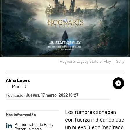
Hogwarts Legacy State of Play
Sony
Alma López
What
Comp
Madrid
Publicado:
Jueves, 17 marzo, 2022 16:27
Los rumores sonaban
Más información
con fuerza indicando que
Primer tráiler de Harry
un nuevo juego inspirado
Potter La Magia