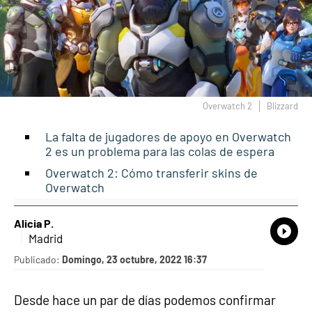
Overwatch 2
Blizzard
La falta de jugadores de apoyo en Overwatch
2 es un problema para las colas de espera
Overwatch 2: Cómo transferir skins de
Overwatch
Alicia P.
What
Comp
Madrid
Publicado:
Domingo, 23 octubre, 2022 16:37
Desde hace un par de días podemos confirmar