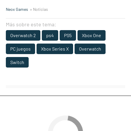
Neox Games
» Noticias
Más sobre este tema:
Overwatch 2
ps4
PS5
Xbox One
PC juegos
Xbox Series X
Overwatch
Switch