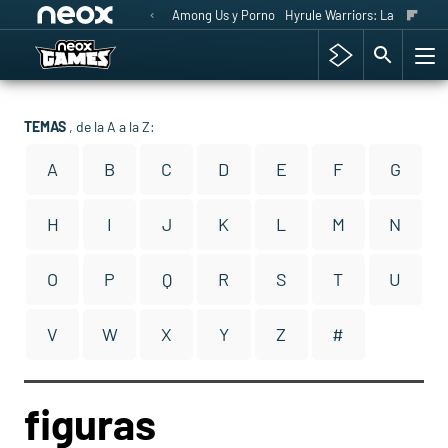
Among Us y Porno
Hyrule Warriors: La Era del 
TEMAS
, de la A a la Z:
A
B
C
D
E
F
G
H
I
J
K
L
M
N
O
P
Q
R
S
T
U
V
W
X
Y
Z
#
figuras