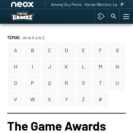
Among Us y Porno
Hyrule Warriors: La Era del 
TEMAS
, de la A a la Z:
A
B
C
D
E
F
G
H
I
J
K
L
M
N
O
P
Q
R
S
T
U
V
W
X
Y
Z
#
The Game Awards