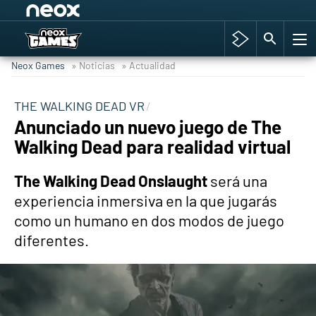
Among Us y Porno
Hyrule Warriors: La Era del Cataclismo
Neox Games
» Noticias
» Actualidad
TGA Tercera gala
Super Mario cafetería oficial
THE WALKING DEAD VR
Anunciado un nuevo juego de The
Cyberpunk 2077
Walking Dead para realidad virtual
Hyrule Warriors
Asia peculiar tradición
The Walking Dead Onslaught
será una
experiencia inmersiva en la que jugarás
como un humano en dos modos de juego
diferentes.