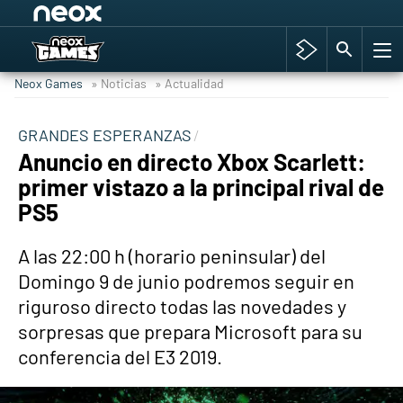
Among Us y Porno
Hyrule Warriors: La Era del Cataclismo
Neox Games
» Noticias
» Actualidad
TGA Tercera gala
Super Mario cafetería oficial
GRANDES ESPERANZAS
Anuncio en directo Xbox Scarlett:
Cyberpunk 2077
primer vistazo a la principal rival de
Hyrule Warriors
PS5
Asia peculiar tradición
A las 22:00 h (horario peninsular) del
Domingo 9 de junio podremos seguir en
riguroso directo todas las novedades y
sorpresas que prepara Microsoft para su
conferencia del E3 2019.