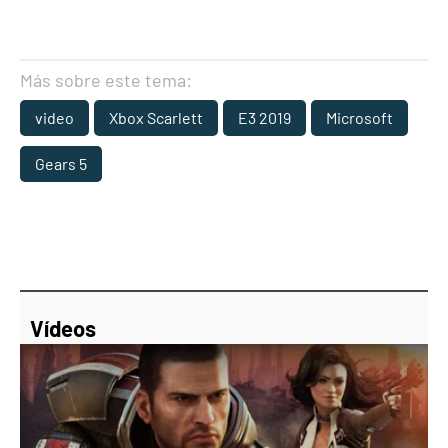
Más sobre este tema:
video
Xbox Scarlett
E3 2019
Microsoft
Gears 5
Vídeos