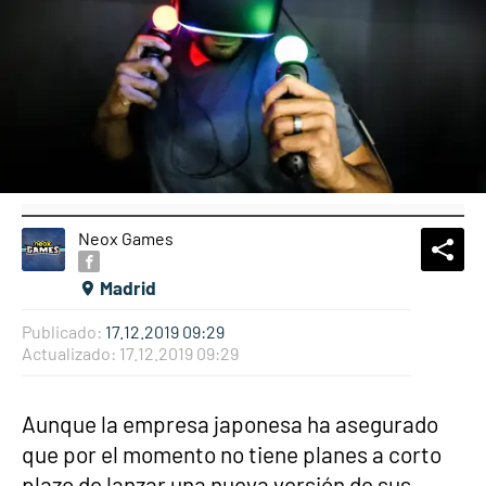
Neox Games
What
Comp
Madrid
Publicado:
17.12.2019 09:29
Actualizado:
17.12.2019 09:29
Aunque la empresa japonesa ha asegurado
que por el momento no tiene planes a corto
plazo de lanzar una nueva versión de sus