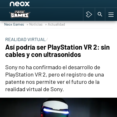
Among Us y Porno
Hyrule Warriors: La Era del Cataclismo
Neox Games
» Noticias
» Actualidad
TGA Tercera gala
Super Mario cafetería oficial
REALIDAD VIRTUAL
Así podría ser PlayStation VR 2: sin
Cyberpunk 2077
cables y con ultrasonidos
Hyrule Warriors
Asia peculiar tradición
Sony no ha confirmado el desarrollo de
PlayStation VR 2, pero el registro de una
patente nos permite ver el futuro de la
realidad virtual de Sony.