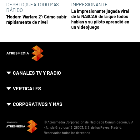
DESBLOQUEA TODO MÁS
IMPRESIONANTE
RÁPIDO
La impresionante jugada viral
de la NASCAR de la que todos
'Modern Warfare 2': Cómo subir
hablan y su piloto aprendió en
rápidamente de nivel
un videojuego
CANALES TV Y RADIO
VERTICALES
CORPORATIVOS Y MÁS
© Atresmedia Corporación de Medios de Comunicación, S.A
- A. Isla Graciosa 13, 28703, S.S. de los Reyes, Madrid.
Reservados todos los derechos