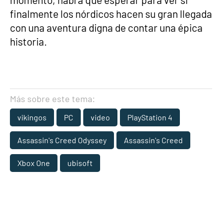
finalmente los nórdicos hacen su gran llegada
con una aventura digna de contar una épica
historia.
Más sobre este tema:
vikingos
PC
video
PlayStation 4
Assassin's Creed Odyssey
Assassin's Creed
Xbox One
ubisoft