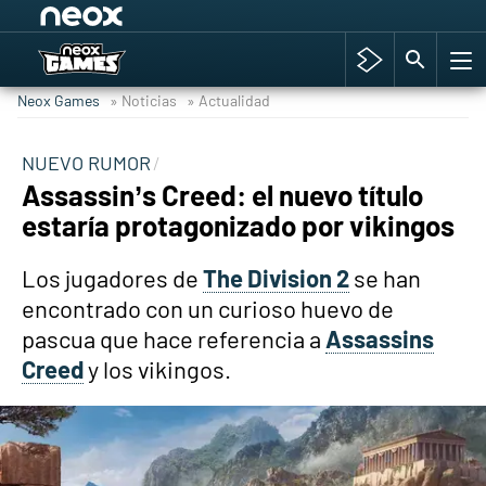
Among Us y Porno
Hyrule Warriors: La Era del Cataclismo
Neox Games
» Noticias
» Actualidad
TGA Tercera gala
Super Mario cafetería oficial
NUEVO RUMOR
Assassin’s Creed: el nuevo título
Cyberpunk 2077
estaría protagonizado por vikingos
Hyrule Warriors
Asia peculiar tradición
Los jugadores de
The Division 2
se han
encontrado con un curioso huevo de
pascua que hace referencia a
Assassins
Creed
y los vikingos.