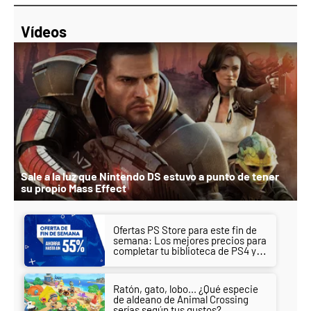
Vídeos
Sale a la luz que Nintendo DS estuvo a punto de tener
su propio Mass Effect
Ofertas PS Store para este fin de
semana: Los mejores precios para
completar tu biblioteca de PS4 y
PS5
Ratón, gato, lobo... ¿Qué especie
de aldeano de Animal Crossing
serías según tus gustos?