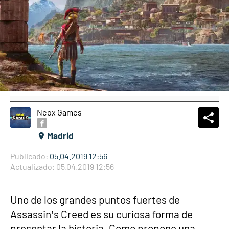
Neox Games
What
Comp
Madrid
Publicado:
05.04.2019 12:56
Actualizado:
05.04.2019 12:56
Uno de los grandes puntos fuertes de
Assassin’s Creed es su curiosa forma de
presentar la historia. Como propone una